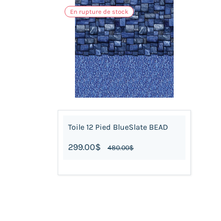
En rupture de stock
Toile 12 Pied BlueSlate BEAD
299.00$
480.00$